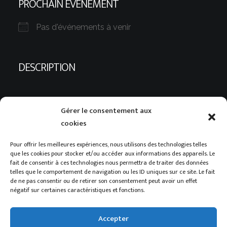
PROCHAIN ÉVÉNEMENT
Pas d'événements à venir
DESCRIPTION
Évènement à venir
Gérer le consentement aux
cookies
Aucun évènement dans cette catégorie
Pour offrir les meilleures expériences, nous utilisons des technologies telles
que les cookies pour stocker et/ou accéder aux informations des appareils. Le
fait de consentir à ces technologies nous permettra de traiter des données
telles que le comportement de navigation ou les ID uniques sur ce site. Le fait
de ne pas consentir ou de retirer son consentement peut avoir un effet
négatif sur certaines caractéristiques et fonctions.
Accepter
© 2023 Compagnie Swing’Hommes. | Tous droits réservés. |
Al3ph
creation. |