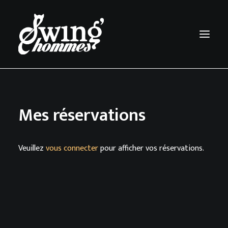
ACCUEIL
Mes réservations
LA COMPAGNIE
SPECTACLES
Veuillez
vous connecter
pour afficher vos réservations.
CALENDRIER
PHOTOS
VIDEOS
MUSIQUE
CONTACT